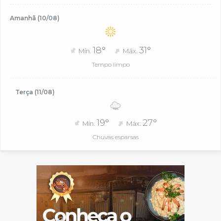
Amanhã (10/08)
18°
31°
Mín.
Máx.
Tempo limpo
Terça (11/08)
19°
27°
Mín.
Máx.
Chuvas esparsas