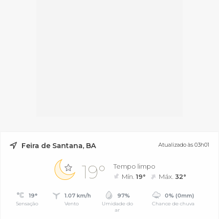
Feira de Santana, BA
Atualizado às 03h01
19°
Tempo limpo
Mín.
19°
Máx.
32°
19°
1.07 km/h
97%
0% (0mm)
Sensação
Vento
Umidade do
Chance de chuva
ar