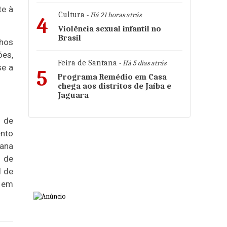
te à
Cultura
- Há 21 horas atrás
4
Violência sexual infantil no
Brasil
lhos
ões,
Feira de Santana
- Há 5 dias atrás
se a
5
Programa Remédio em Casa
chega aos distritos de Jaíba e
Jaguara
o de
ento
tana
o de
l de
o em