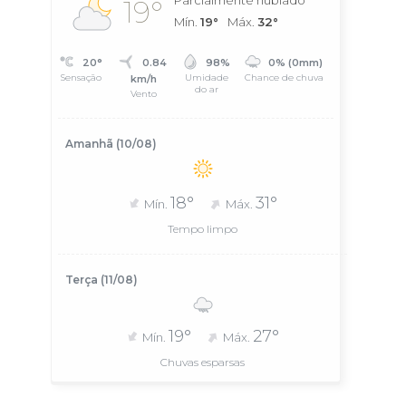
Parcialmente nublado
19°
Mín.
19°
Máx.
32°
20°
0.84
98%
0% (0mm)
Sensação
Umidade
Chance de chuva
km/h
do ar
Vento
Amanhã (10/08)
18°
31°
Mín.
Máx.
Tempo limpo
Terça (11/08)
19°
27°
Mín.
Máx.
Chuvas esparsas