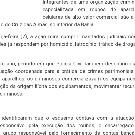
Integrantes de uma organização crimi
especializada em roubos de aparel
celulares de alto valor comercial são a
 de Cruz das Almas, no interior da Bahia.
rça-feira (7), a ação mira cumprir mandados judiciais co
s já respondem por homicídio, latrocínio, tráfico de drog
e ano, período em que Polícia Civil também descobriu q
ação coordenada para a prática de crimes patrimoniai
s aparelhos, os criminosos comercializavam os equipame
cação da origem ilícita dos equipamentos, movimentar recu
 criminosa.
ais identificaram que o esquema contava com a atuaçã
 responsável pela execução dos roubos; o encarregado
o grupo responsável pelo fornecimento de contas bancá