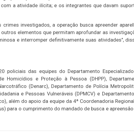
com a atividade ilícita; e os integrantes que davam supor
s crimes investigados, a operação busca apreender apare
 e outros elementos que permitam aprofundar as investigaç
minosa e interromper definitivamente suas atividades", dis
0 policiais das equipes do Departamento Especializad
o de Homicídios e Proteção à Pessoa (DHPP), Departam
arcotráfico (Denarc), Departamento de Polícia Metropoli
Cidadania e Pessoas Vulneráveis (DPMCV) e Departament
), além do apoio da equipe da 4ª Coordenadoria Regiona
Jesus) para o cumprimento do mandado de busca e apreensã