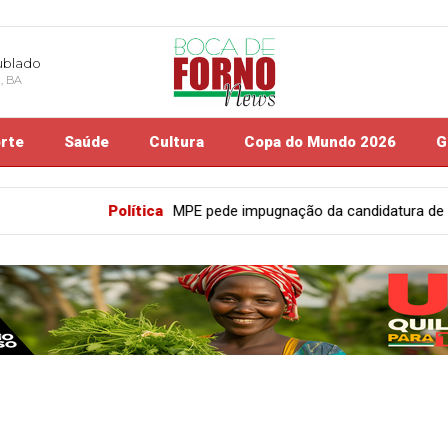
ublado
, BA
rte
Saúde
Cultura
Copa do Mundo 2026
G
MPE pede impugnação da candidatura de Binho Galinha; defesa ain