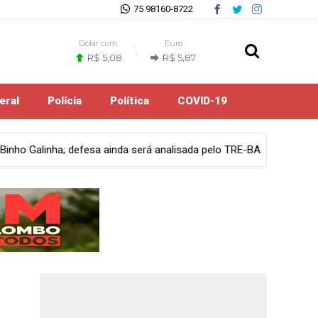
75 98160-8722
Dólar com.
Euro
R$ 5,08
R$ 5,87
eral
Polícia
Política
COVID-19
da será analisada pelo TRE-BA
Cultura
Violência sexual infant