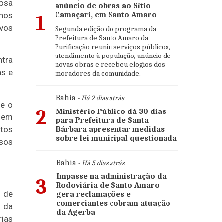
nosa
anúncio de obras ao Sítio
hos
Camaçari, em Santo Amaro
1
lvos
Segunda edição do programa da
Prefeitura de Santo Amaro da
Purificação reuniu serviços públicos,
atendimento à população, anúncio de
ntra
novas obras e recebeu elogios dos
as e
moradores da comunidade.
Bahia
- Há 2 dias atrás
ue o
2
Ministério Público dá 30 dias
s em
para Prefeitura de Santa
ntos
Bárbara apresentar medidas
sobre lei municipal questionada
rsos
Bahia
- Há 5 dias atrás
Impasse na administração da
3
Rodoviária de Santo Amaro
o de
gera reclamações e
comerciantes cobram atuação
 da
da Agerba
rias