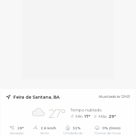
Feira de Santana, BA
Atualizado às 12h01
27°
Tempo nublado
Mín.
17°
Máx.
29°
28°
2.6 km/h
52%
0% (0mm)
Sensação
Vento
Umidade do
Chance de chuva