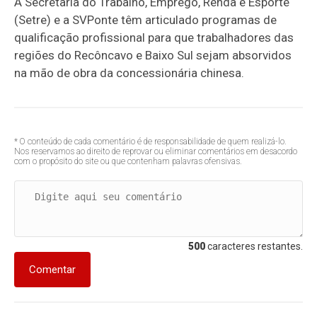
A Secretaria do Trabalho, Emprego, Renda e Esporte
(
Setre
) e a
SVPonte
têm articulado programas de
qualificação profissional para que trabalhadores das
regiões do Recôncavo e Baixo Sul sejam absorvidos
na mão de obra da concessionária chinesa.
* O conteúdo de cada comentário é de responsabilidade de quem realizá-lo.
Nos reservamos ao direito de reprovar ou eliminar comentários em desacordo
com o propósito do site ou que contenham palavras ofensivas.
500
caracteres restantes.
Comentar