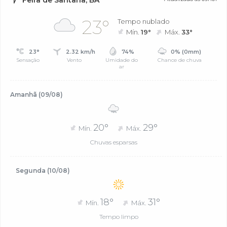
Feira de Santana, BA
23°
Tempo nublado
Mín.
19°
Máx.
33°
23°
2.32 km/h
74%
0% (0mm)
Sensação
Vento
Umidade do
Chance de chuva
ar
Amanhã (09/08)
20°
29°
Mín.
Máx.
Chuvas esparsas
Segunda (10/08)
18°
31°
Mín.
Máx.
Tempo limpo