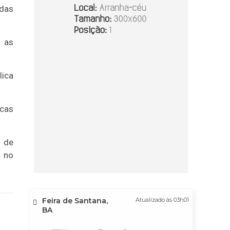
 das
s as
lica
icas
o de
e no
Feira de Santana,
Atualizado às 03h01
BA