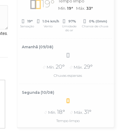
19°
Tempo limpo
Mín.
19°
Máx.
33°
19°
1.04 km/h
97%
0% (0mm)
Sensação
Vento
Umidade
Chance de chuva
do ar
tes.
Amanhã (09/08)
20°
29°
Mín.
Máx.
Chuvas esparsas
Segunda (10/08)
18°
31°
Mín.
Máx.
Tempo limpo