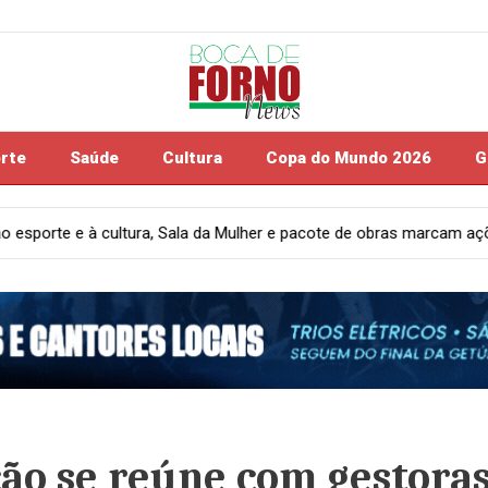
rte
Saúde
Cultura
Copa do Mundo 2026
G
e pacote de obras marcam ações da Prefeitura de Candeal, destaca p
ão se reúne com gestora