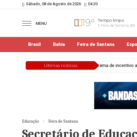
Sábado, 08 de Agosto de 2026
04:20
19°
Tempo limpo
MENU
Feira de Santana, BA
Brasil
Bahia
Feira de Santana
Espo
hia
Programa de incentivo ao esporte e à cultura, Sala da Mulher 
Últimas notícias
Educação
Feira de Santana
Secretário de Educaç