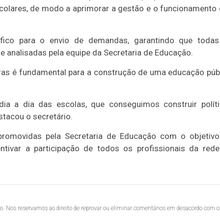
scolares, de modo a aprimorar a gestão e o funcionamento
cífico para o envio de demandas, garantindo que toda
e analisadas pela equipe da Secretaria de Educação.
oras é fundamental para a construção de uma educação púb
ia a dia das escolas, que conseguimos construir polít
tacou o secretário.
promovidas pela Secretaria de Educação com o objetiv
ntivar a participação de todos os profissionais da red
lo. Nos reservamos ao direito de reprovar ou eliminar comentários em desacordo com o