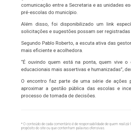
comunicação entre a Secretaria e as unidades e
pré-escolas do município.
Além disso, foi disponibilizado um link espe
solicitações e sugestões possam ser registradas 
Segundo Pablo Roberto, a escuta ativa das gest
mais eficiente e acolhedora.
“É ouvindo quem está na ponta, quem vive o d
educacionais mais assertivas e humanizadas”, des
O encontro faz parte de uma série de ações 
aproximar a gestão pública das escolas e ince
processo de tomada de decisões.
* O conteúdo de cada comentário é de responsabilidade de quem realizá-
propósito do site ou que contenham palavras ofensivas.