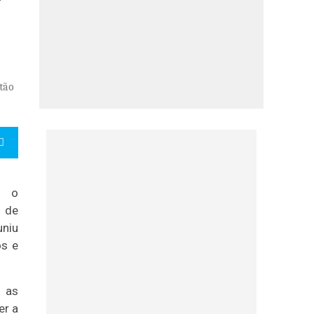
tão
, o
o de
uniu
os e
e as
er a