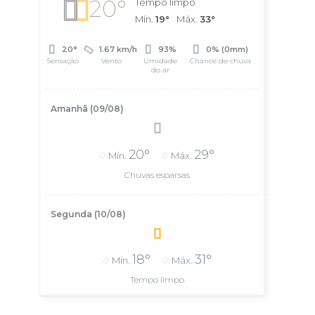
20°
Tempo limpo
Mín.
19°
Máx.
33°
20°
1.67 km/h
93%
0% (0mm)
Sensação
Vento
Umidade
Chance de chuva
do ar
Amanhã (09/08)
20°
29°
Mín.
Máx.
Chuvas esparsas
Segunda (10/08)
18°
31°
Mín.
Máx.
Tempo limpo