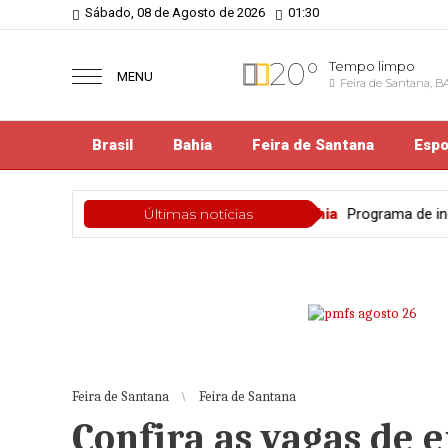
Sábado, 08 de Agosto de 2026
01:30
20°
Tempo limpo
MENU
Feira de Santana, B
Brasil
Bahia
Feira de Santana
Espo
Bahia
Programa de incentivo ao esporte e à cultura, Sa
Últimas notícias
Feira de Santana
Feira de Santana
Confira as vagas de 