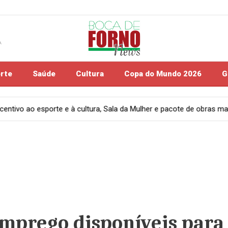
A
rte
Saúde
Cultura
Copa do Mundo 2026
G
la da Mulher e pacote de obras marcam ações da Prefeitura de Candea
emprego disponíveis para