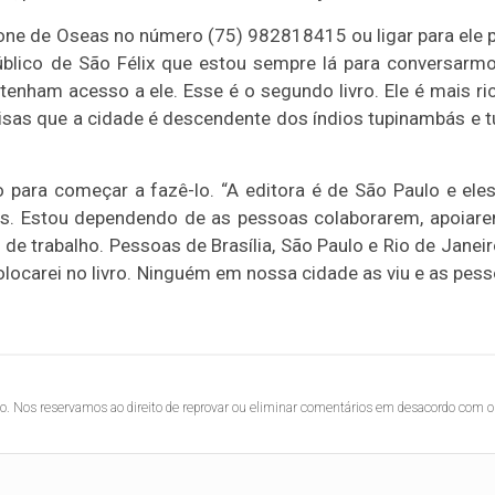
fone de Oseas no número (75) 982818415 ou ligar para ele 
blico de São Félix que estou sempre lá para conversarm
 tenham acesso a ele. Esse é o segundo livro. Ele é mais ri
isas que a cidade é descendente dos índios tupinambás e 
o para começar a fazê-lo. “A editora é de São Paulo e ele
ros. Estou dependendo de as pessoas colaborarem, apoiar
o de trabalho. Pessoas de Brasília, São Paulo e Rio de Janeir
locarei no livro. Ninguém em nossa cidade as viu e as pes
.
lo. Nos reservamos ao direito de reprovar ou eliminar comentários em desacordo com o