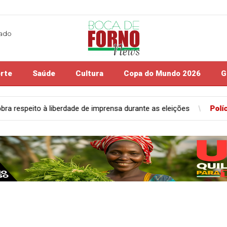
lado
rte
Saúde
Cultura
Copa do Mundo 2026
G
nsa durante as eleições
Polícia
Polícia Civil apreende peças d