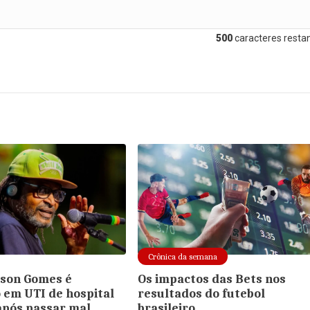
500
caracteres restan
Crônica da semana
dson Gomes é
Os impactos das Bets nos
 em UTI de hospital
resultados do futebol
após passar mal
brasileiro