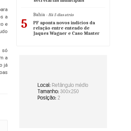
secretarias municipais
para
Bahia
- Há 5 dias atrás
os a
5
PF aponta novos indícios da
co e
relação entre enteado de
tudo
Jaques Wagner e Caso Master
s só
em a
o já
soas