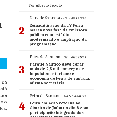
Por Alberto Peixoto
Feira de Santana
- Há 5 dias atrás
á
Reinauguração da TV Feira
2
marca nova fase da emissora
pública com estúdio
modernizado e ampliação da
programação
Feira de Santana
- Há 5 dias atrás
Parque Náutico deve gerar
3
mais de 2,5 mil empregos e
impulsionar turismo e
economia de Feira de Santana,
o de
afirma secretária
está
tura
Feira de Santana
- Há 6 dias atrás
ue o
4
Feira em Ação retorna ao
distrito de Jaíba no dia 8 com
los,
participação integrada das