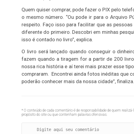
Quem quiser comprar, pode fazer o PIX pelo tele
o mesmo número. “Ou pode ir para o Arquivo Pú
respeito. Faço isso para facilitar que as pessoas
diferente do primeiro. Descobri em minhas pesqu
isso é contado no livro”, explica.
O livro será lançado quando conseguir o dinheir
fazem quando a tiragem for a partir de 200 liv
nossa rica história e aí terei mais prazer esse tip
compraram. Encontrei ainda fotos inéditas que co
poderão conhecer mais da nossa cidade”, finaliza
* O conteúdo de cada comentário é de responsabilidade de quem realizá-
propósito do site ou que contenham palavras ofensivas.