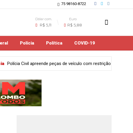
75 98160-8722
Dólar com.
Euro
R$ 5,11
R$ 5,88
eral
Polícia
Política
COVID-19
e veículo com restrição de furto mediante fraude em Feira de Santa