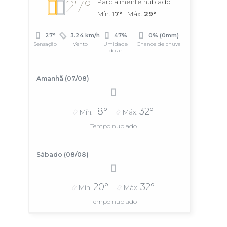
27°
Parcialmente nublado
Mín.
17°
Máx.
29°
27°
3.24 km/h
47%
0% (0mm)
Sensação
Vento
Umidade
Chance de chuva
do ar
Amanhã (07/08)
18°
32°
Mín.
Máx.
Tempo nublado
Sábado (08/08)
20°
32°
Mín.
Máx.
Tempo nublado