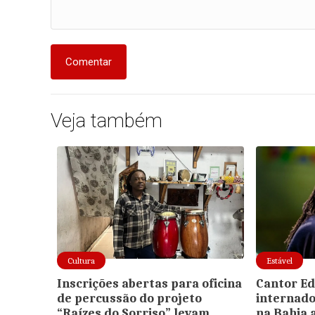
Comentar
Veja também
Cultura
Estável
Inscrições abertas para oficina
Cantor E
de percussão do projeto
internado
“Raízes do Sorriso” levam
na Bahia 